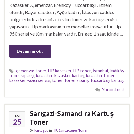
Kazasker , Çemenzar, Erenköy, Tüccarbaşı , Ethem
efendi , Bayar caddesi , Ayşe kadın , İstasyon caddesi
bölgelerinde adresinize teslim toner ve kartuş servisi
yapıyoruz. Hp markasının tüm modelleri mevcuttur. Hp
950 serisi ve tüm markalar vardır. En geç 1 saat içinde …
Devamını oku
çemenzar toner
,
HP kazasker
,
HP toner
,
İstanbul
,
kadıköy
toner siparişi
,
kazasker
,
kazasker kartuş
,
kazasker toner
,
kazasker yazıcı servisi
,
toner
,
toner sipariş
,
tüccarbaşı kartuş
Yorum bırak
Sarıgazi-Samandıra Kartuş
EKI
25
Toner
By
kartuşçu
in
HP
,
Sancaktepe
,
Toner