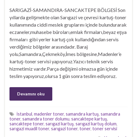
SARIGAZİ-SAMANDIRA-SANCAKTEPE BÖLGESİ Son
yıllarda gelişmekte olan Sarıgazi ve çevresi kartuş-toner
kullanımında ciddi meslek gruplarını içinde bulundurarak
eczaneler,muhasebe büroları,emlak firmaları,beyaz eşya
firmaları gibi yerler kartuş çok kullandığından servis
verdiğimiz bölgeler arasındadır. Baraj
yolu,Samandıra,Çekmeköy,İmes bölgesine,Madenler’e
kartuş-toner servisi yapıyoruz.Yazıcı teknik servis
hizmetimiz vardır.Parça değişimi olmazsa gün içinde
teslim yapıyoruz,olursa 1 gün sonra teslim ediyoruz.
Devamını oku
İstanbul
,
madenler toner
,
samandıra kartuş
,
samandıra
toner
,
samandıra toner dolumu
,
sancaktepe kartuş
,
sancaktepe toner
,
sarıgazi kartuş
,
sarıgazi kartuş dolum
,
sarıgazi muadil toner
,
sarıgazi toner
,
toner
,
toner servisi