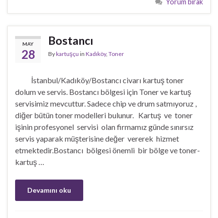
Yorum bırak
Bostancı
MAY
28
By
kartuşçu
in
Kadıköy
,
Toner
İstanbul/Kadıköy/Bostancı civarı kartuş toner
dolum ve servis. Bostancı bölgesi için Toner ve kartuş
servisimiz mevcuttur. Sadece chip ve drum satmıyoruz ,
diğer bütün toner modelleri bulunur. Kartuş ve toner
işinin profesyonel servisi olan firmamız günde sınırsız
servis yaparak müşterisine değer vererek hizmet
etmektedir.Bostancı bölgesi önemli bir bölge ve toner-
kartuş …
Devamını oku