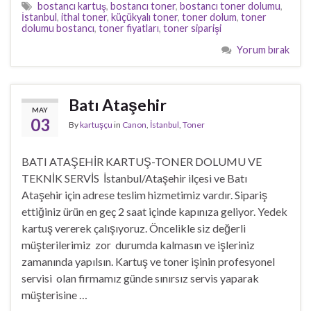
bostancı kartuş
,
bostancı toner
,
bostancı toner dolumu
,
İstanbul
,
ithal toner
,
küçükyalı toner
,
toner dolum
,
toner
dolumu bostancı
,
toner fiyatları
,
toner siparişi
Yorum bırak
Batı Ataşehir
MAY
03
By
kartuşçu
in
Canon
,
İstanbul
,
Toner
BATI ATAŞEHİR KARTUŞ-TONER DOLUMU VE
TEKNİK SERVİS İstanbul/Ataşehir ilçesi ve Batı
Ataşehir için adrese teslim hizmetimiz vardır. Sipariş
ettiğiniz ürün en geç 2 saat içinde kapınıza geliyor. Yedek
kartuş vererek çalışıyoruz. Öncelikle siz değerli
müşterilerimiz zor durumda kalmasın ve işleriniz
zamanında yapılsın. Kartuş ve toner işinin profesyonel
servisi olan firmamız günde sınırsız servis yaparak
müşterisine …