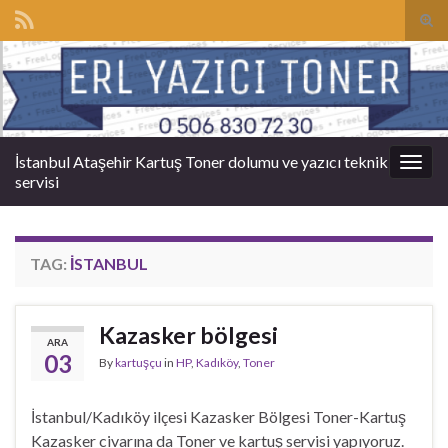
Tog
sear
Search for:
for
İstanbul Ataşehir Kartuş Toner dolumu ve yazıcı teknik
Togg
servisi
navig
TAG:
İSTANBUL
Kazasker bölgesi
ARA
03
By
kartuşçu
in
HP
,
Kadıköy
,
Toner
İstanbul/Kadıköy ilçesi Kazasker Bölgesi Toner-Kartuş
Kazasker civarına da Toner ve kartuş servisi yapıyoruz.