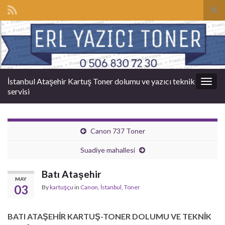
Tog
sear
Search for:
for
İstanbul Ataşehir Kartuş Toner dolumu ve yazıcı teknik
Togg
servisi
navig
Canon 737 Toner
Suadiye mahallesi
Batı Ataşehir
MAY
03
By
kartuşçu
in
Canon
,
İstanbul
,
Toner
BATI ATAŞEHİR KARTUŞ-TONER DOLUMU VE TEKNİK