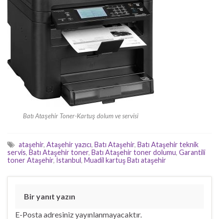
Batı Ataşehir Toner-Kartuş dolum ve servisi
ataşehir
,
Ataşehir yazıcı
,
Batı Ataşehir
,
Batı Ataşehir teknik
servis
,
Batı Ataşehir toner
,
Batı Ataşehir toner dolumu
,
Garantili
toner Ataşehir
,
İstanbul
,
Muadil kartuş Batı ataşehir
Bir yanıt yazın
E-Posta adresiniz yayınlanmayacaktır.