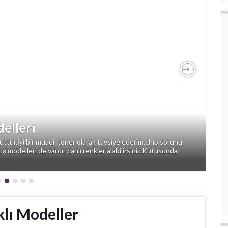
Next
elleri
tur,İyi bir muadil toner olarak tavsiye ederim,chip sorunu
uş modelleri de vardır canlı renkler alabilirsiniz.Kutusunda
lı Modeller