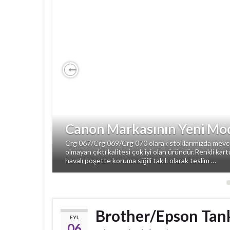
Previous
Canon Markasının Yeni Mod
Crg 067/Crg 069/Crg 070 olarak stoklarımızda mevcut
olmayan çıktı kalitesi çok iyi olan üründür.Renkli kart
havalı poşette koruma siğili takılı olarak teslim …
Brother/Epson Tank
EYL
06