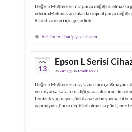
Değerli Müşterilerimiz parça değişimi olmazsa gü
ederim.Mekanik arızalarda orijinal parça değişim
8 âdet ve üzeri için geçerlidir.
Acil Toner sipariş
,
yazıcı bakım
Epson L Serisi Cihaz
OCA
13
By
kartuşçu
in
Teknik servis
Değerli Müşterilerimiz; Uzun süre çalışmayan cih
vermiyorsa kafa temizliği yaparak sorun düzelme
temizlik yapmayın çünkü anakartın yanma ihtimali 
yapmayınız,Parça değişimi olmazsa gün içinde te