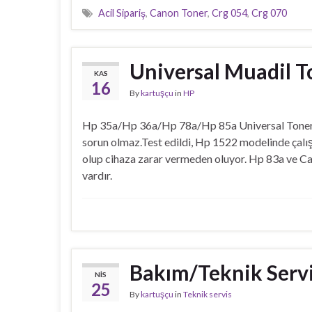
Acil Sipariş
,
Canon Toner
,
Crg 054
,
Crg 070
Universal Muadil T
KAS
16
By
kartuşçu
in
HP
Hp 35a/Hp 36a/Hp 78a/Hp 85a Universal Tonerleri
sorun olmaz.Test edildi, Hp 1522 modelinde çalı
olup cihaza zarar vermeden oluyor. Hp 83a ve Ca
vardır.
Bakım/Teknik Servi
NIS
25
By
kartuşçu
in
Teknik servis