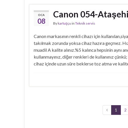
Canon 054-Ataşehir
OCA
08
By
kartuşçu
in
Teknik servis
Canon markasının renkli cihazı için kullanılan,siy
takılmak zorunda yoksa cihaz hazıra geçmez. Hızlı
muadil A kalite alınız.%5 kalınca hepsinin aynı a
kullanmayınız, diğer renkleri de kullanınız çünkü;
cihaz içinde uzun süre beklerse toz atma ve kalite
1
2