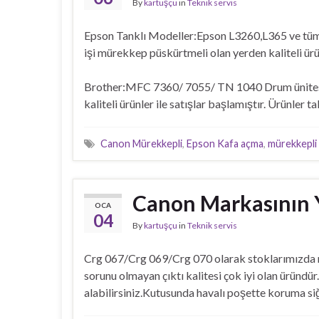
By
kartuşçu
in
Teknik servis
Epson Tanklı Modeller:Epson L3260,L365 ve tüm mo
işi mürekkep püskürtmeli olan yerden kaliteli ürü
Brother:MFC 7360/ 7055/ TN 1040 Drum ünitesi mo
kaliteli ürünler ile satışlar başlamıştır. Ürünler 
Canon Mürekkepli
,
Epson Kafa açma
,
mürekkepli 
Canon Markasının 
OCA
04
By
kartuşçu
in
Teknik servis
Crg 067/Crg 069/Crg 070 olarak stoklarımızda me
sorunu olmayan çıktı kalitesi çok iyi olan üründür
alabilirsiniz.Kutusunda havalı poşette koruma siğil