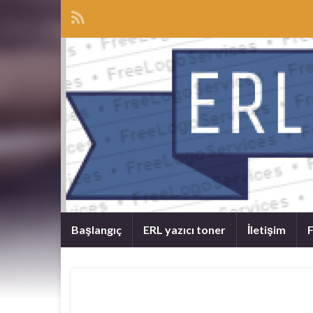
Başlangıç
ERL yazıcı toner
İletişim
F