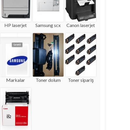
HP laserjet
Samsung scx
Canon laserjet
Markalar
Toner dolum
Toner sipariş