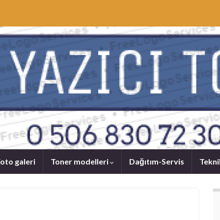
oto galeri
Toner modelleri
Dağıtım-Servis
Tekni