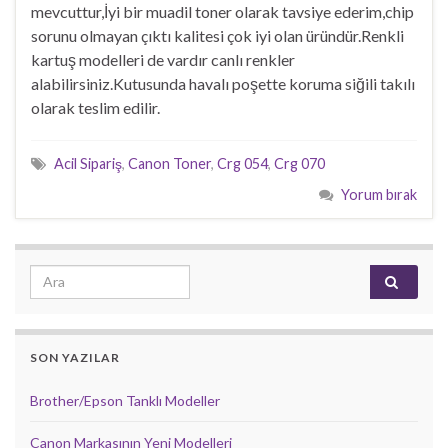
mevcuttur,İyi bir muadil toner olarak tavsiye ederim,chip
sorunu olmayan çıktı kalitesi çok iyi olan üründür.Renkli
kartuş modelleri de vardır canlı renkler
alabilirsiniz.Kutusunda havalı poşette koruma siğili takılı
olarak teslim edilir.
Acil Sipariş
,
Canon Toner
,
Crg 054
,
Crg 070
Yorum bırak
Search for:
SON YAZILAR
Brother/Epson Tanklı Modeller
Canon Markasının Yeni Modelleri