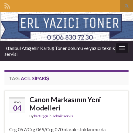
Tog
sear
Search for:
for
İstanbul Ataşehir Kartuş Toner dolumu ve yazıcı teknik
Togg
servisi
navig
TAG:
ACIL SIPARIŞ
Canon Markasının Yeni
OCA
04
Modelleri
By
kartuşçu
in
Teknik servis
Crg 067/Crg 069/Crg 070 olarak stoklarımızda