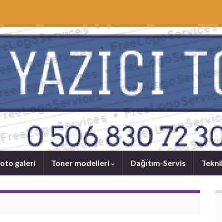
oto galeri
Toner modelleri
Dağıtım-Servis
Tekni