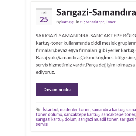
Sarıgazi-Samandıra
EKI
25
By
kartuşçu
in
HP
,
Sancaktepe
,
Toner
SARIGAZİ-SAMANDIRA-SANCAKTEPE BÖLGESİ Son 
kartuş-toner kullanımında ciddi meslek grupları
firmaları,beyaz eşya firmaları gibi yerler kartuş
Baraj yolu,Samandıra,Çekmeköy,İmes bölgesine,M
servis hizmetimiz vardır.Parça değişimi olmazsa 
ediyoruz.
Devamını oku
İstanbul
,
madenler toner
,
samandıra kartuş
,
sama
toner dolumu
,
sancaktepe kartuş
,
sancaktepe toner
sarıgazi kartuş dolum
,
sarıgazi muadil toner
,
sarıgazi
servisi