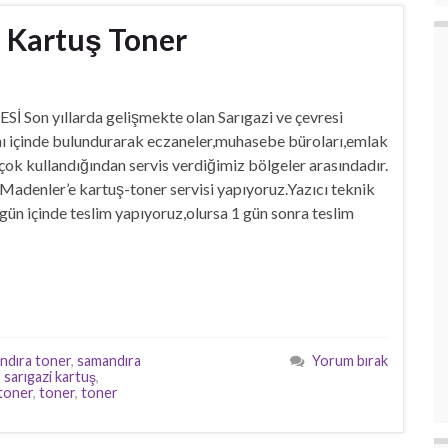
 Kartuş Toner
yıllarda gelişmekte olan Sarıgazi ve çevresi
nı içinde bulundurarak eczaneler,muhasebe büroları,emlak
 çok kullandığından servis verdiğimiz bölgeler arasındadır.
adenler’e kartuş-toner servisi yapıyoruz.Yazıcı teknik
gün içinde teslim yapıyoruz,olursa 1 gün sonra teslim
ndıra toner
,
samandıra
Yorum bırak
,
sarıgazi kartuş
,
 toner
,
toner
,
toner