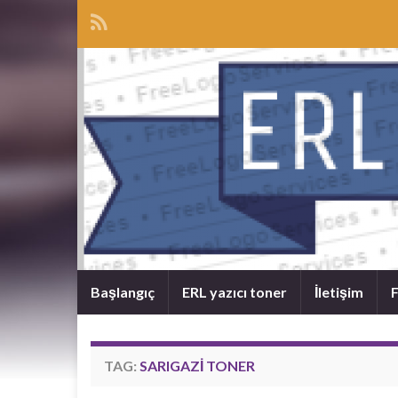
Başlangıç
ERL yazıcı toner
İletişim
F
TAG:
SARIGAZI TONER