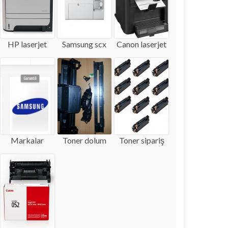
HP laserjet
Samsung scx
Canon laserjet
Markalar
Toner dolum
Toner sipariş