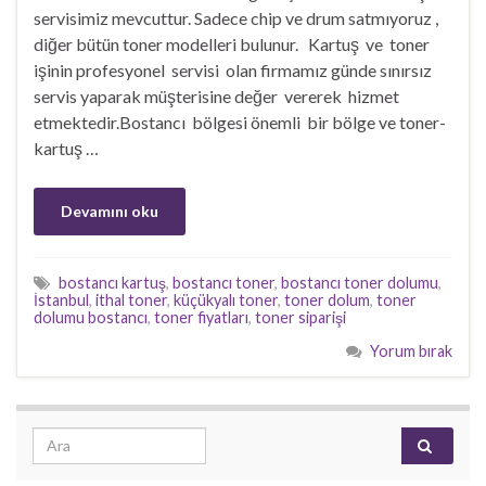
servisimiz mevcuttur. Sadece chip ve drum satmıyoruz ,
diğer bütün toner modelleri bulunur. Kartuş ve toner
işinin profesyonel servisi olan firmamız günde sınırsız
servis yaparak müşterisine değer vererek hizmet
etmektedir.Bostancı bölgesi önemli bir bölge ve toner-
kartuş …
Devamını oku
bostancı kartuş
,
bostancı toner
,
bostancı toner dolumu
,
İstanbul
,
ithal toner
,
küçükyalı toner
,
toner dolum
,
toner
dolumu bostancı
,
toner fiyatları
,
toner siparişi
Yorum bırak
Search for: