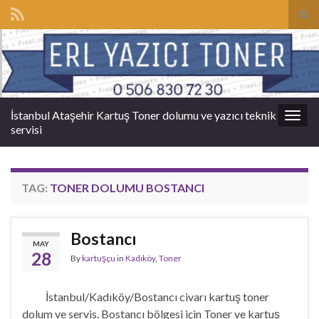
Tog
sear
Search for:
for
İstanbul Ataşehir Kartuş Toner dolumu ve yazıcı teknik
Togg
servisi
navig
TAG:
TONER DOLUMU BOSTANCI
Bostancı
MAY
28
By
kartuşçu
in
Kadıköy
,
Toner
İstanbul/Kadıköy/Bostancı civarı kartuş toner
dolum ve servis. Bostancı bölgesi için Toner ve kartuş