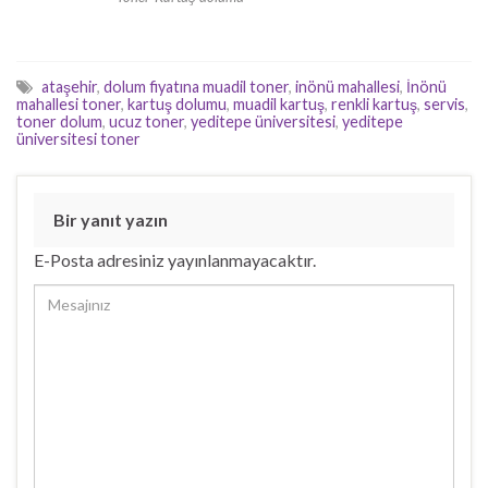
ataşehir
,
dolum fiyatına muadil toner
,
inönü mahallesi
,
İnönü
mahallesi toner
,
kartuş dolumu
,
muadil kartuş
,
renkli kartuş
,
servis
,
toner dolum
,
ucuz toner
,
yeditepe üniversitesi
,
yeditepe
üniversitesi toner
Bir yanıt yazın
E-Posta adresiniz yayınlanmayacaktır.