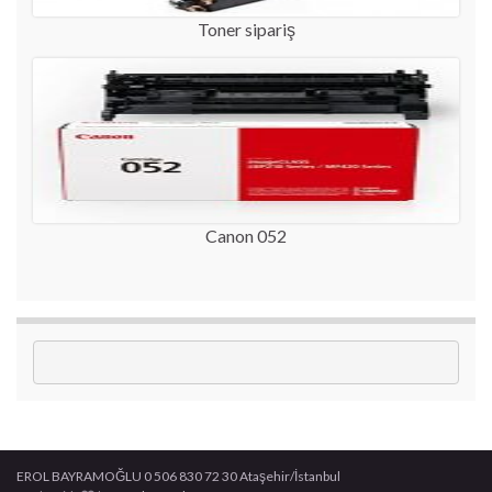
Toner sipariş
Canon 052
EROL BAYRAMOĞLU 0 506 830 72 30 Ataşehir/İstanbul