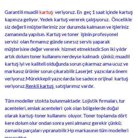
Garantili muadil
kartuş
veriyoruz. En geç 1 saat içinde kartuş
kapınıza geliyor. Yedek kartuş vererek çalışıyoruz. Öncelikle
siz değerli müşterilerimiz zor durumda kalmasın ve işleriniz
zamanında yapılsın. Kartuş ve toner işinin profesyonel
servisi olan firmamız günde sınırsız servis yaparak
müşterisine değer vererek hizmet etmektedir.Son iki yıldır
artık dolum toner kullanımı nerdeyse kalmadı çünkü; muadil
kartuş iyi ve kaliteli olduğunda sorun çıkarmaz ama ucuz ve
markasız ürünler sorun çıkarabilir.Laserjet yazıcılara önem
veriyoruz.Mürekkepli yazıcılarda ise sadece orijinal kartuş
veriyoruz.
Renkli kartuş
satışlarımız vardır.
Tüm modeller stokta bulunmaktadır. Lojistik firmaları, tur
acenteleri, emlak acenteleri çok olan bölgelerde doğal
olarak kartuş-toner kullanımı oluyor. Toner toplamda dört
kere dolum olur ondan sonra yeni almanız gerekir çünkü;
zamanla parçaları yıpranabilir.Hp markasının tüm modelleri
mevcuttur.