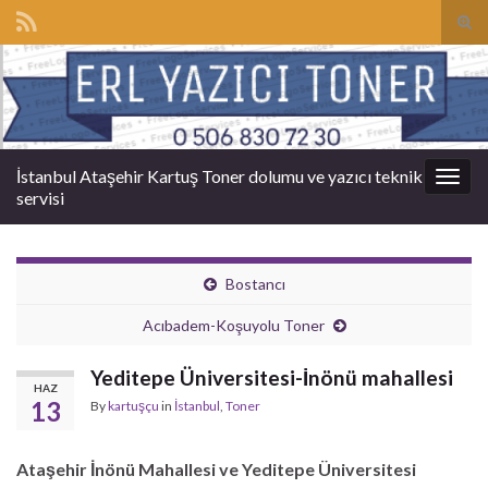
Tog
sear
Search for:
for
İstanbul Ataşehir Kartuş Toner dolumu ve yazıcı teknik
Togg
servisi
navig
Bostancı
Acıbadem-Koşuyolu Toner
Yeditepe Üniversitesi-İnönü mahallesi
HAZ
13
By
kartuşçu
in
İstanbul
,
Toner
Ataşehir İnönü Mahallesi ve Yeditepe Üniversitesi