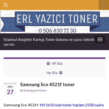
Tog
sear
Search for:
for
İstanbul Ataşehir Kartuş Toner dolumu ve yazıcı teknik
Togg
servisi
navig
HP 83a
Hp 05a
Samsung Scx 4521f toner
ARA
27
By
kartuşçu
in
Toner
Samsung Scx 4521f
:
Ml 1610 olan toner toplam 2500 sayfa