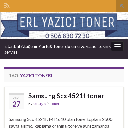
Tog
sear
Search for:
for
İstanbul Ataşehir Kartuş Toner dolumu ve yazıcı teknik
Togg
servisi
navig
TAG:
YAZICI TONERI
Samsung Scx 4521f toner
ARA
27
By
kartuşçu
in
Toner
Samsung Scx 4521f: Ml 1610 olan toner toplam 2500
sayfa alır.%5 kaplama oranına göre ve aynı zamanda