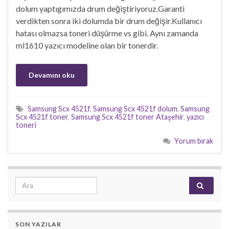
dolum yaptıgımızda drum değiştiriyoruz.Garanti
verdikten sonra iki dolumda bir drum değişir.Kullanıcı
hatası olmazsa toneri düşürme vs gibi. Aynı zamanda
ml1610 yazıcı modeline olan bir tonerdir.
Devamını oku
Samsung Scx 4521f
,
Samsung Scx 4521f dolum
,
Samsung
Scx 4521f toner
,
Samsung Scx 4521f toner Ataşehir
,
yazıcı
toneri
Yorum bırak
Search for:
SON YAZILAR