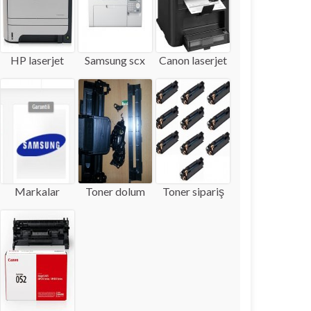
HP laserjet
Samsung scx
Canon laserjet
Markalar
Toner dolum
Toner sipariş