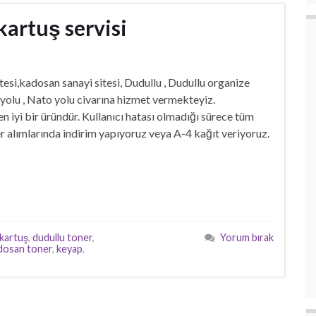
artuş servisi
kadosan sanayi sitesi, Dudullu , Dudullu organize
çuyolu , Nato yolu civarına hizmet vermekteyiz.
n iyi bir üründür. Kullanıcı hatası olmadığı sürece tüm
r alımlarında indirim yapıyoruz veya A-4 kağıt veriyoruz.
 kartuş
,
dudullu toner
,
Yorum bırak
dosan toner
,
keyap
,