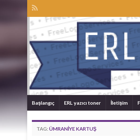
Başlangıç
ERL yazıcı toner
İletişim
F
TAG:
ÜMRANIYE KARTUŞ