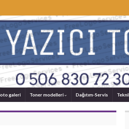
oto galeri
Toner modelleri
Dağıtım-Servis
Tekni