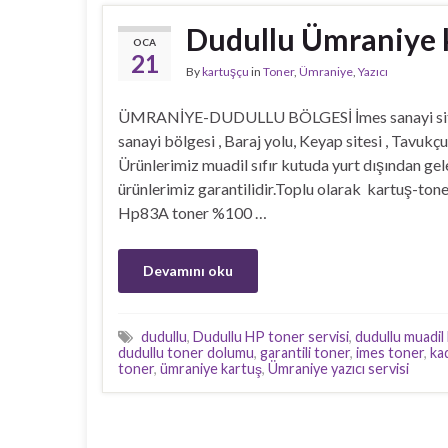
Dudullu Ümraniye k
OCA
21
By
kartuşçu
in
Toner
,
Ümraniye
,
Yazıcı
ÜMRANİYE-DUDULLU BÖLGESİ İmes sanayi sitesi,
sanayi bölgesi , Baraj yolu, Keyap sitesi , Tavuk
Ürünlerimiz muadil sıfır kutuda yurt dışından gele
ürünlerimiz garantilidir.Toplu olarak kartuş-tone
Hp83A toner %100 …
Devamını oku
dudullu
,
Dudullu HP toner servisi
,
dudullu muadil
dudullu toner dolumu
,
garantili toner
,
imes toner
,
ka
toner
,
ümraniye kartuş
,
Ümraniye yazıcı servisi