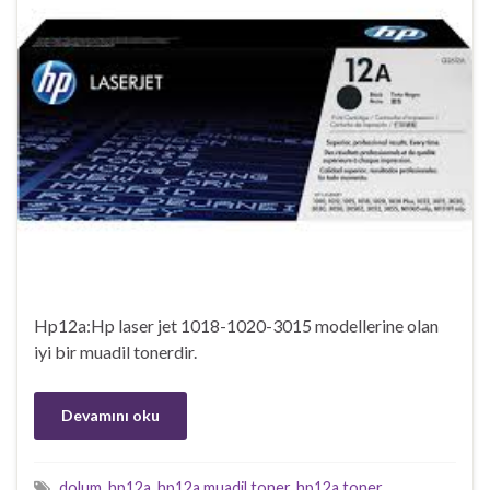
Hp12a:Hp laser jet 1018-1020-3015 modellerine olan
iyi bir muadil tonerdir.
Devamını oku
dolum
,
hp12a
,
hp12a muadil toner
,
hp12a toner
,