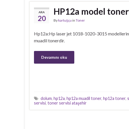
HP12a model toner
ARA
20
By
kartuşçu
in
Toner
Hp12a:Hp laser jet 1018-1020-3015 modellerine 
muadil tonerdir.
Devamını oku
dolum
,
hp12a
,
hp12a muadil toner
,
hp12a toner
,
servisi
,
toner servisi ataşehir