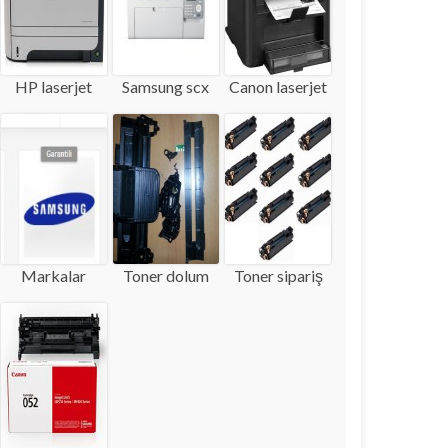
HP laserjet
Samsung scx
Canon laserjet
Markalar
Toner dolum
Toner sipariş