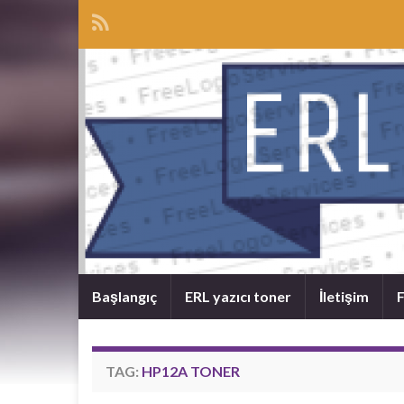
Başlangıç
ERL yazıcı toner
İletişim
F
TAG:
HP12A TONER