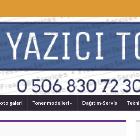
oto galeri
Toner modelleri
Dağıtım-Servis
Tekni