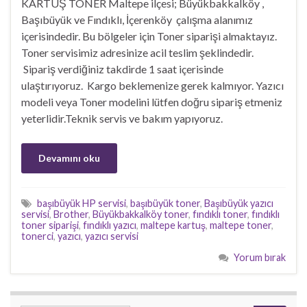
KARTUŞ TONER Maltepe ilçesi; Büyükbakkalköy ,
Başıbüyük ve Fındıklı, İçerenköy çalışma alanımız
içerisindedir. Bu bölgeler için Toner siparişi almaktayız.
Toner servisimiz adresinize acil teslim şeklindedir.
Sipariş verdiğiniz takdirde 1 saat içerisinde
ulaştırıyoruz. Kargo beklemenize gerek kalmıyor. Yazıcı
modeli veya Toner modelini lütfen doğru sipariş etmeniz
yeterlidir.Teknik servis ve bakım yapıyoruz.
Devamını oku
başıbüyük HP servisi
,
başıbüyük toner
,
Başıbüyük yazıcı
servisi
,
Brother
,
Büyükbakkalköy toner
,
fındıklı toner
,
fındıklı
toner siparişi
,
fındıklı yazıcı
,
maltepe kartuş
,
maltepe toner
,
tonerci
,
yazıcı
,
yazıcı servisi
Yorum bırak