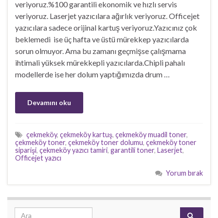
veriyoruz.%100 garantili ekonomik ve hızlı servis
veriyoruz. Laserjet yazıcılara ağırlık veriyoruz. Officejet
yazıcılara sadece orijinal kartuş veriyoruz.Yazıcınız çok
beklemedi ise üç hafta ve üstü mürekkep yazıcılarda
sorun olmuyor. Ama bu zamanı geçmişse çalışmama
ihtimali yüksek mürekkepli yazıcılarda.Chipli pahalı
modellerde ise her dolum yaptığımızda drum …
Devamını oku
çekmeköy
,
çekmeköy kartuş
,
çekmeköy muadil toner
,
çekmeköy toner
,
çekmeköy toner dolumu
,
çekmeköy toner
siparişi
,
çekmeköy yazıcı tamiri
,
garantili toner
,
Laserjet
,
Officejet yazıcı
Yorum bırak
Search for: