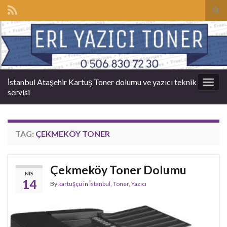
Tog
sear
Search for:
for
İstanbul Ataşehir Kartuş Toner dolumu ve yazıcı teknik
Togg
servisi
navig
TAG:
ÇEKMEKÖY TONER
Çekmeköy Toner Dolumu
NIS
14
By
kartuşçu
in
İstanbul
,
Toner
,
Yazıcı