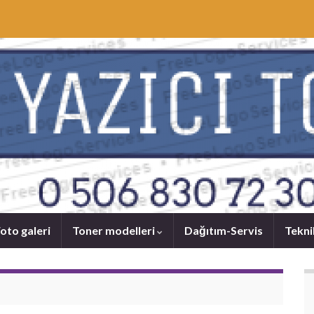
oto galeri
Toner modelleri
Dağıtım-Servis
Tekni