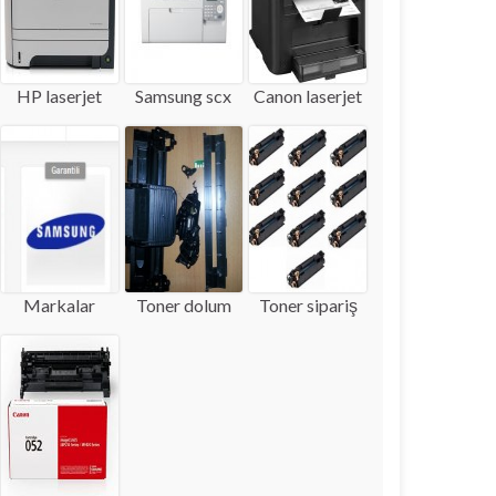
HP laserjet
Samsung scx
Canon laserjet
Markalar
Toner dolum
Toner sipariş