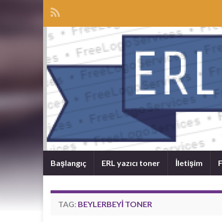
Başlangıç
ERL yazıcı toner
İletişim
F
TAG:
BEYLERBEYI TONER