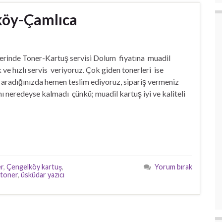
köy-Çamlıca
rinde Toner-Kartuş servisi Dolum fiyatına muadil
ve hızlı servis veriyoruz. Çok giden tonerleri ise
 aradığınızda hemen teslim ediyoruz, sipariş vermeniz
ımı neredeyse kalmadı çünkü; muadil kartuş iyi ve kaliteli
er
,
Çengelköy kartuş
,
Yorum bırak
 toner
,
üsküdar yazıcı