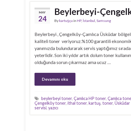
Beylerbeyi-Çengel
MAY
24
By
kartuşçu
in
HP
,
İstanbul
,
Samsung
Beylerbeyi , Çengelköy-Çamlıca Üsküdar bölgele
kaliteli toner veriyoruz.%100 garantili ekonomik 
yanımızda bulundurarak servis yaptığımız sırada
yeterlidir. Son iki yıldır artık dolum toner kullan
olduğunda sorun çıkarmaz ama ucuz …
Devamını oku
beylerbeyi toner
,
Çamlıca HP toner
,
Çamlıca ton
Çengelköy toner
,
ithal toner
,
kartuş
,
toner
,
Üsküdar
servisi
,
yazıcı