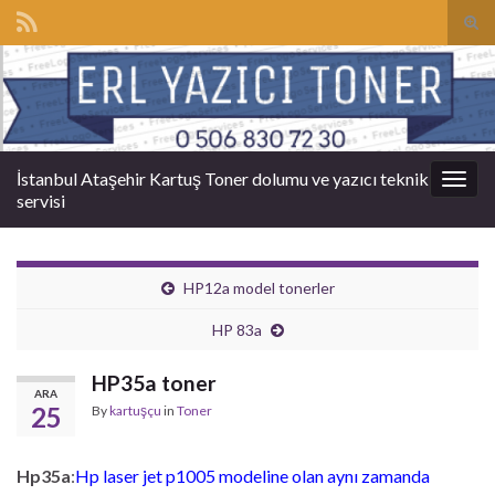
Tog
sear
Search for:
for
İstanbul Ataşehir Kartuş Toner dolumu ve yazıcı teknik
Togg
servisi
navig
HP12a model tonerler
HP 83a
HP35a toner
ARA
25
By
kartuşçu
in
Toner
Hp35a
:
Hp laser jet p1005 modeline olan aynı zamanda