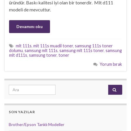
üründür. Baskı kalitesi iyi olan bir tonerdir. Mlt d111
modeli de mevcuttur.
Devamını oku
mlt 111s
,
mlt 111s muadil toner
,
samsung 111s toner
dolumu
,
samsung mlt 111s
,
samsung mlt 111s toner
,
samsung
mlt d111s
,
samsung toner
,
toner
Yorum bırak
Search for:
SON YAZILAR
Brother/Epson Tanklı Modeller