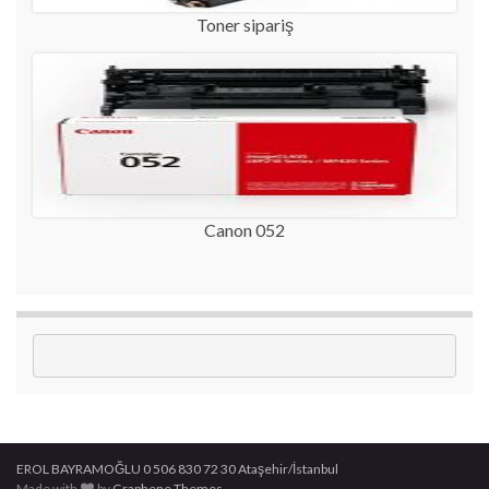
Toner sipariş
Canon 052
EROL BAYRAMOĞLU 0 506 830 72 30 Ataşehir/İstanbul
Made with
by
Graphene Themes
.