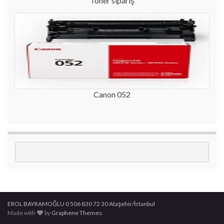
Toner sipariş
Canon 052
EROL BAYRAMOĞLU 0 506 830 72 30 Ataşehir/İstanbul
Made with
by
Graphene Themes
.